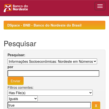
Skip
navigation
DSpace - BNB - Banco do Nordeste do Brasil
Pesquisar
Pesquisar:
por
Filtros correntes: