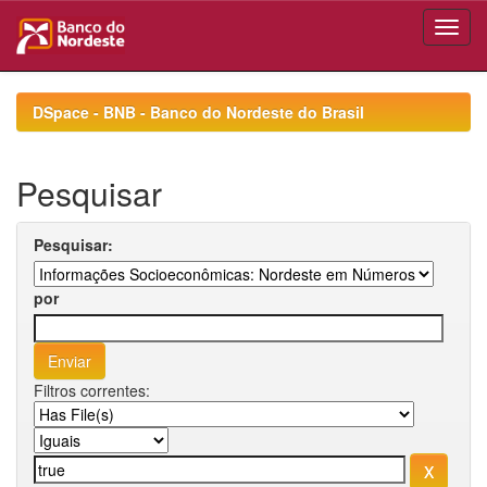
Skip
navigation
DSpace - BNB - Banco do Nordeste do Brasil
Pesquisar
Pesquisar:
por
Filtros correntes: