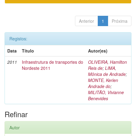
Anterior
1
Próxima
Registos:
Data
Título
Autor(es)
2011
Infraestrutura de transportes do
OLIVEIRA, Hamilton
Nordeste 2011
Reis de
;
LIMA,
Mônica de Andrade
;
MONTE, Kerlen
Andrade do
;
MILITÃO, Vivianne
Benevides
Refinar
Autor