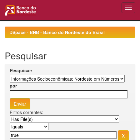
Skip
navigation
DSpace - BNB - Banco do Nordeste do Brasil
Pesquisar
Pesquisar:
por
Filtros correntes: