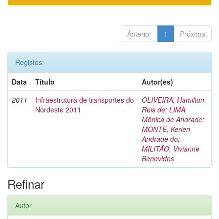
Anterior
1
Próxima
Registos:
Data
Título
Autor(es)
2011
Infraestrutura de transportes do
OLIVEIRA, Hamilton
Nordeste 2011
Reis de
;
LIMA,
Mônica de Andrade
;
MONTE, Kerlen
Andrade do
;
MILITÃO, Vivianne
Benevides
Refinar
Autor