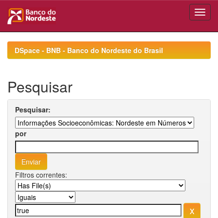
Skip
navigation
DSpace - BNB - Banco do Nordeste do Brasil
Pesquisar
Pesquisar:
por
Filtros correntes: