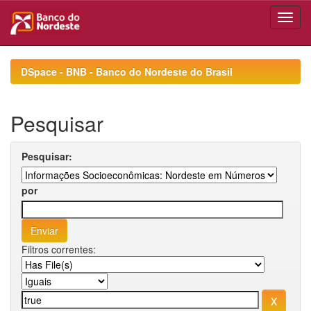
Skip
navigation
DSpace - BNB - Banco do Nordeste do Brasil
Pesquisar
Pesquisar:
por
Filtros correntes: