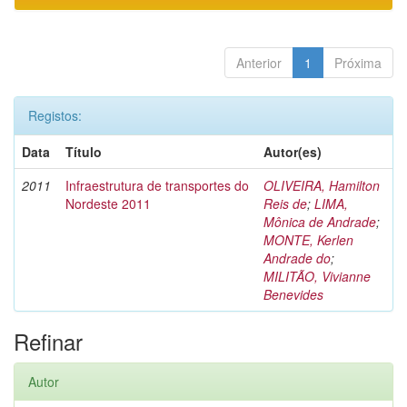
Anterior
1
Próxima
Registos:
Data
Título
Autor(es)
2011
Infraestrutura de transportes do
OLIVEIRA, Hamilton
Nordeste 2011
Reis de
;
LIMA,
Mônica de Andrade
;
MONTE, Kerlen
Andrade do
;
MILITÃO, Vivianne
Benevides
Refinar
Autor