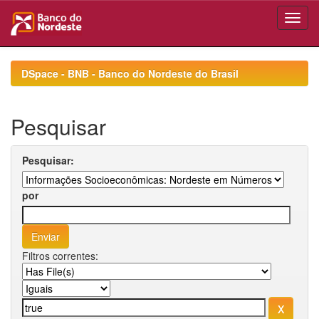
Skip
navigation
DSpace - BNB - Banco do Nordeste do Brasil
Pesquisar
Pesquisar:
por
Filtros correntes: