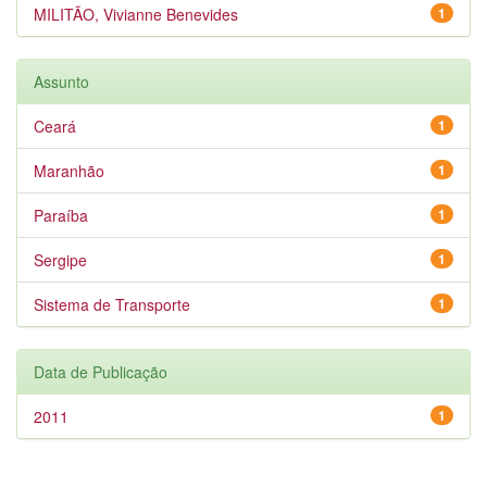
MILITÃO, Vivianne Benevides
1
Assunto
Ceará
1
Maranhão
1
Paraíba
1
Sergipe
1
Sistema de Transporte
1
Data de Publicação
2011
1