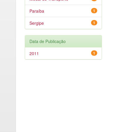
Paraíba
1
Sergipe
1
Data de Publicação
2011
1