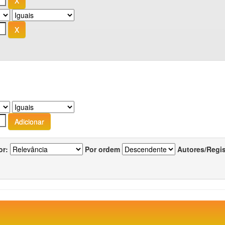
or:
Por ordem
Autores/Regi