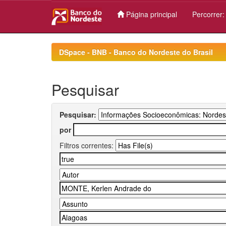
Página principal
Percorrer
Skip
navigation
DSpace - BNB - Banco do Nordeste do Brasil
Pesquisar
Pesquisar:
por
Filtros correntes: