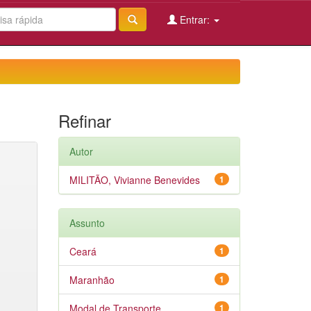
Entrar:
Refinar
Autor
MILITÃO, Vivianne Benevides
1
Assunto
Ceará
1
Maranhão
1
Modal de Transporte
1