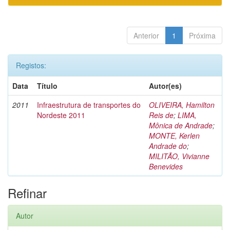
Anterior
1
Próxima
Registos:
Data
Título
Autor(es)
2011
Infraestrutura de transportes do
OLIVEIRA, Hamilton
Nordeste 2011
Reis de
;
LIMA,
Mônica de Andrade
;
MONTE, Kerlen
Andrade do
;
MILITÃO, Vivianne
Benevides
Refinar
Autor