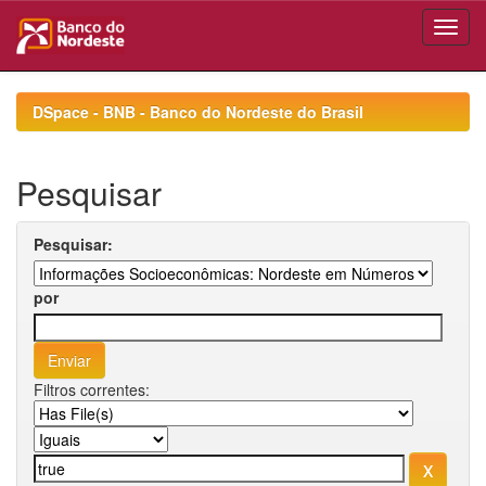
Skip
navigation
DSpace - BNB - Banco do Nordeste do Brasil
Pesquisar
Pesquisar:
por
Filtros correntes: