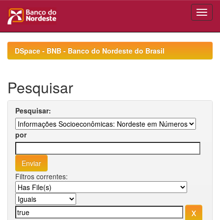
Skip
navigation
DSpace - BNB - Banco do Nordeste do Brasil
Pesquisar
Pesquisar:
por
Filtros correntes: