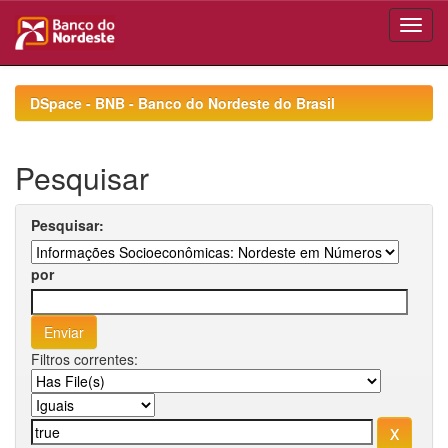
Skip
navigation
DSpace - BNB - Banco do Nordeste do Brasil
Pesquisar
Pesquisar:
por
Filtros correntes: