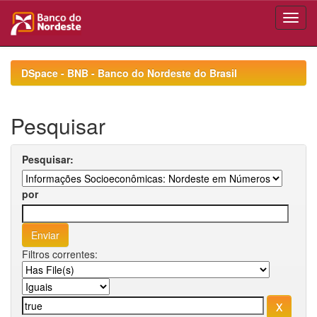
Skip
navigation
DSpace - BNB - Banco do Nordeste do Brasil
Pesquisar
Pesquisar:
por
Filtros correntes: