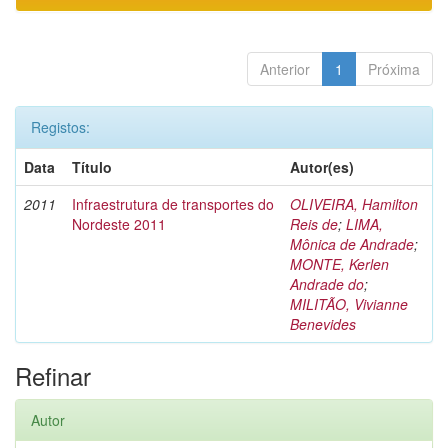
Anterior
1
Próxima
Registos:
Data
Título
Autor(es)
2011
Infraestrutura de transportes do
OLIVEIRA, Hamilton
Nordeste 2011
Reis de
;
LIMA,
Mônica de Andrade
;
MONTE, Kerlen
Andrade do
;
MILITÃO, Vivianne
Benevides
Refinar
Autor