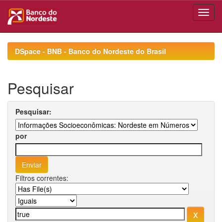
Skip
navigation
DSpace - BNB - Banco do Nordeste do Brasil
Pesquisar
Pesquisar:
por
Filtros correntes: