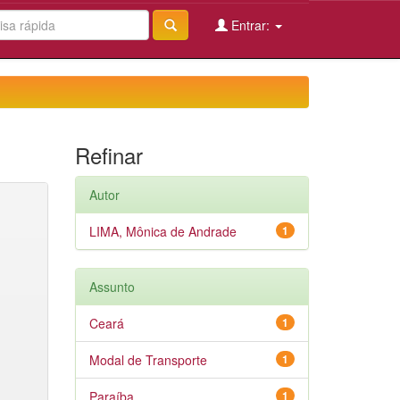
Entrar:
Refinar
Autor
LIMA, Mônica de Andrade
1
Assunto
Ceará
1
Modal de Transporte
1
Paraíba
1