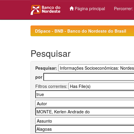
Página principal
Percorrer
Skip
navigation
DSpace - BNB - Banco do Nordeste do Brasil
Pesquisar
Pesquisar:
por
Filtros correntes: