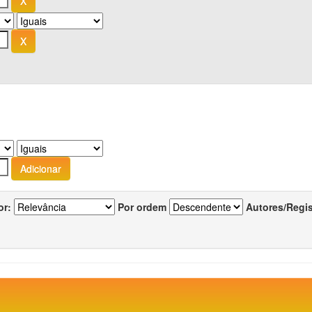
or:
Por ordem
Autores/Regi