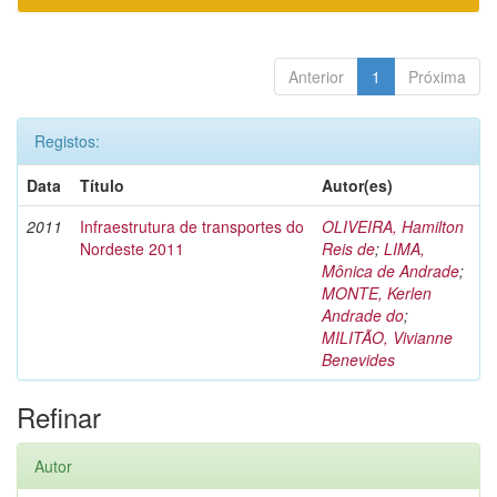
Anterior
1
Próxima
Registos:
Data
Título
Autor(es)
2011
Infraestrutura de transportes do
OLIVEIRA, Hamilton
Nordeste 2011
Reis de
;
LIMA,
Mônica de Andrade
;
MONTE, Kerlen
Andrade do
;
MILITÃO, Vivianne
Benevides
Refinar
Autor