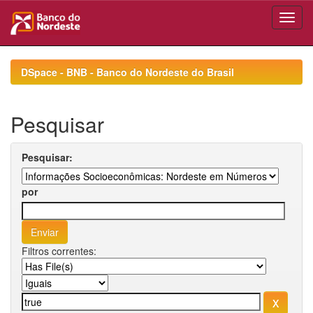
Skip
navigation
DSpace - BNB - Banco do Nordeste do Brasil
Pesquisar
Pesquisar:
por
Filtros correntes: