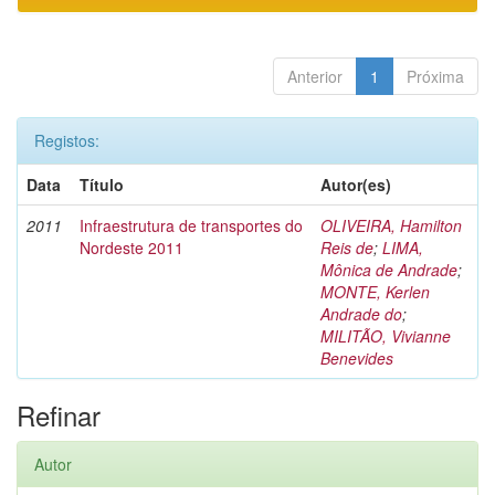
Anterior
1
Próxima
Registos:
Data
Título
Autor(es)
2011
Infraestrutura de transportes do
OLIVEIRA, Hamilton
Nordeste 2011
Reis de
;
LIMA,
Mônica de Andrade
;
MONTE, Kerlen
Andrade do
;
MILITÃO, Vivianne
Benevides
Refinar
Autor