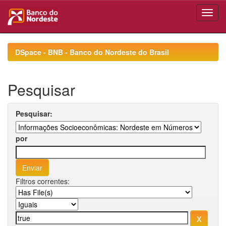
Skip
navigation
DSpace - BNB - Banco do Nordeste do Brasil
Pesquisar
Pesquisar:
por
Filtros correntes: