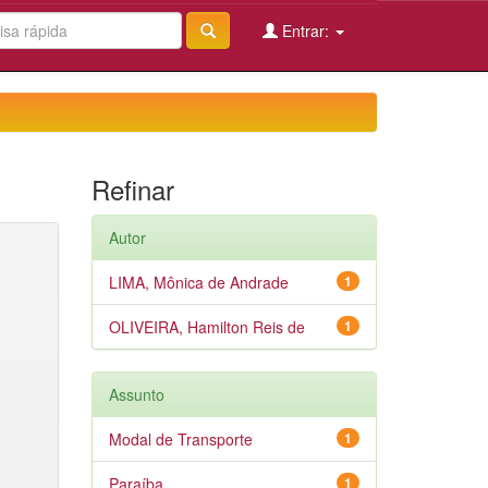
Entrar:
Refinar
Autor
LIMA, Mônica de Andrade
1
OLIVEIRA, Hamilton Reis de
1
Assunto
Modal de Transporte
1
Paraíba
1