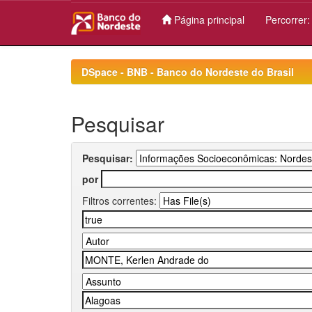
Página principal
Percorrer
Skip
navigation
DSpace - BNB - Banco do Nordeste do Brasil
Pesquisar
Pesquisar:
por
Filtros correntes: