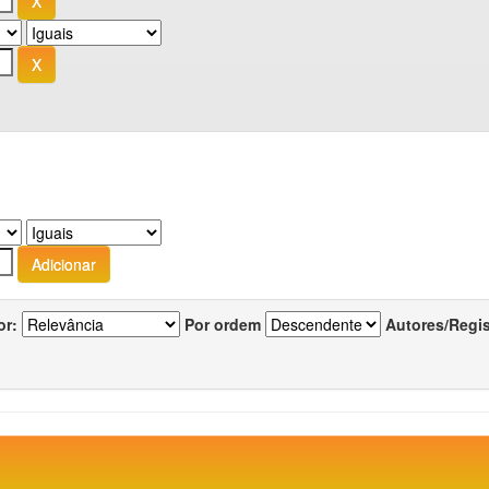
or:
Por ordem
Autores/Regi