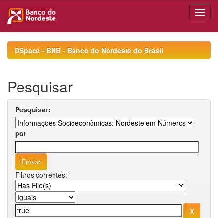
Skip
navigation
DSpace - BNB - Banco do Nordeste do Brasil
Pesquisar
Pesquisar:
por
Filtros correntes: