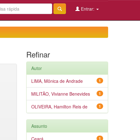
Entrar:
Refinar
Autor
LIMA, Mônica de Andrade
1
MILITÃO, Vivianne Benevides
1
OLIVEIRA, Hamilton Reis de
1
Assunto
Ceará
1