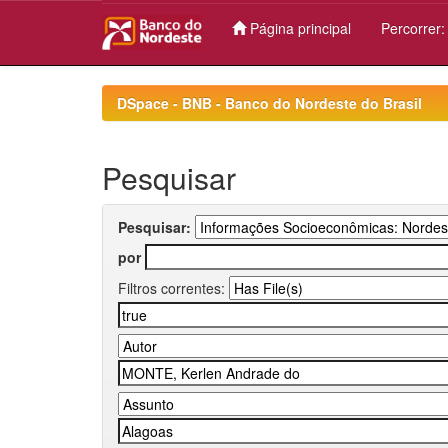
Página principal
Percorrer
Skip
navigation
DSpace - BNB - Banco do Nordeste do Brasil
Pesquisar
Pesquisar:
por
Filtros correntes: