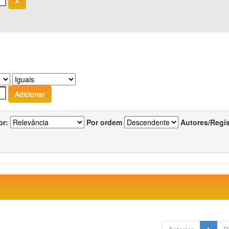
or:
Por ordem
Autores/Regi