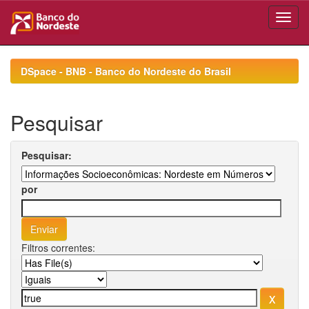
Skip
navigation
DSpace - BNB - Banco do Nordeste do Brasil
Pesquisar
Pesquisar:
por
Filtros correntes: