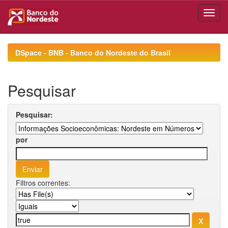
Skip
navigation
DSpace - BNB - Banco do Nordeste do Brasil
Pesquisar
Pesquisar:
por
Filtros correntes: