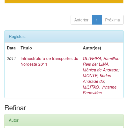
Anterior
1
Próxima
Registos:
Data
Título
Autor(es)
2011
Infraestrutura de transportes do
OLIVEIRA, Hamilton
Nordeste 2011
Reis de
;
LIMA,
Mônica de Andrade
;
MONTE, Kerlen
Andrade do
;
MILITÃO, Vivianne
Benevides
Refinar
Autor