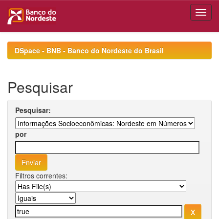
Skip
navigation
DSpace - BNB - Banco do Nordeste do Brasil
Pesquisar
Pesquisar:
por
Filtros correntes: