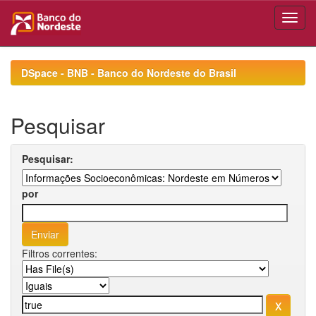
Skip
navigation
DSpace - BNB - Banco do Nordeste do Brasil
Pesquisar
Pesquisar:
por
Filtros correntes: