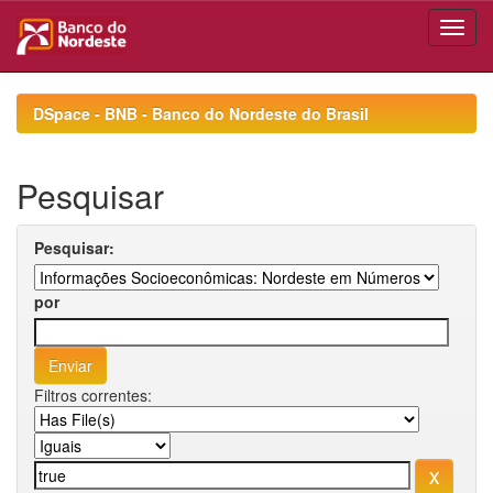
Skip
navigation
DSpace - BNB - Banco do Nordeste do Brasil
Pesquisar
Pesquisar:
por
Filtros correntes: