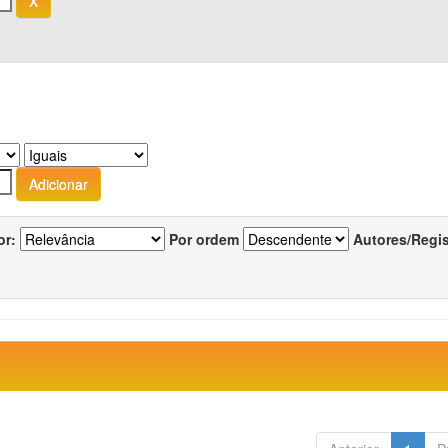
or:
Por ordem
Autores/Regi