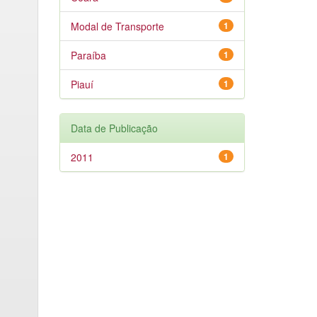
Modal de Transporte
1
Paraíba
1
Piauí
1
Data de Publicação
2011
1