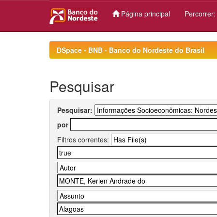
Página principal
Percorrer
Skip
navigation
DSpace - BNB - Banco do Nordeste do Brasil
Pesquisar
Pesquisar:
por
Filtros correntes: