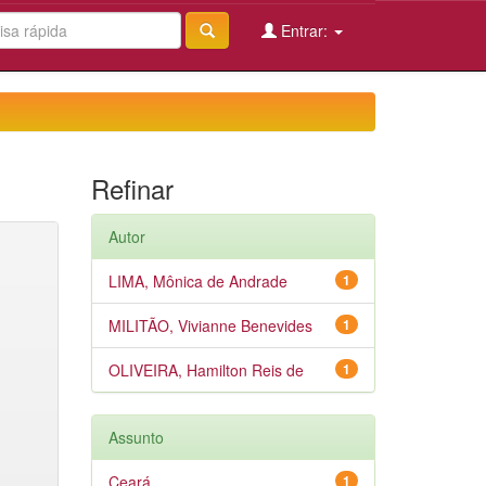
Entrar:
Refinar
Autor
LIMA, Mônica de Andrade
1
MILITÃO, Vivianne Benevides
1
OLIVEIRA, Hamilton Reis de
1
Assunto
Ceará
1