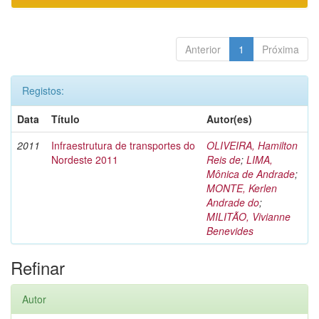
Anterior
1
Próxima
Registos:
Data
Título
Autor(es)
2011
Infraestrutura de transportes do
OLIVEIRA, Hamilton
Nordeste 2011
Reis de
;
LIMA,
Mônica de Andrade
;
MONTE, Kerlen
Andrade do
;
MILITÃO, Vivianne
Benevides
Refinar
Autor