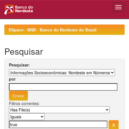
Skip
navigation
DSpace - BNB - Banco do Nordeste do Brasil
Pesquisar
Pesquisar:
por
Filtros correntes: