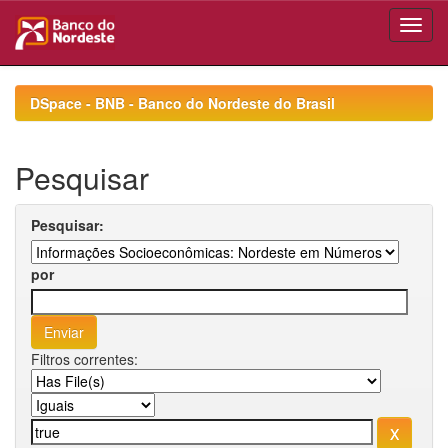
Skip
navigation
DSpace - BNB - Banco do Nordeste do Brasil
Pesquisar
Pesquisar:
por
Filtros correntes: