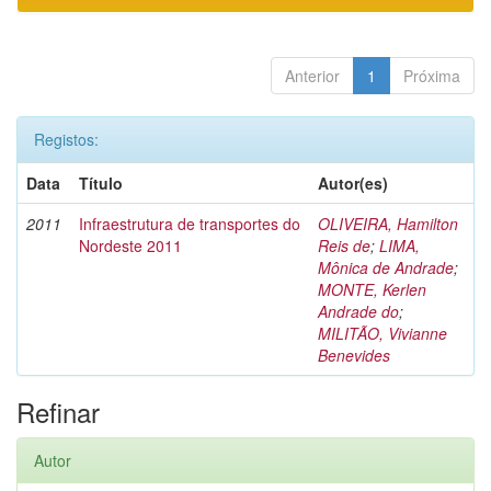
Anterior
1
Próxima
Registos:
Data
Título
Autor(es)
2011
Infraestrutura de transportes do
OLIVEIRA, Hamilton
Nordeste 2011
Reis de
;
LIMA,
Mônica de Andrade
;
MONTE, Kerlen
Andrade do
;
MILITÃO, Vivianne
Benevides
Refinar
Autor