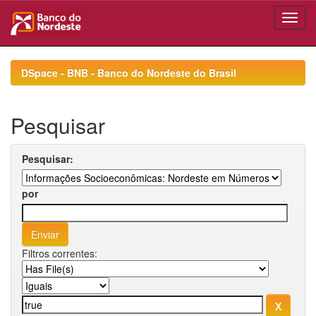
Skip
navigation
DSpace - BNB - Banco do Nordeste do Brasil
Pesquisar
Pesquisar:
por
Filtros correntes: