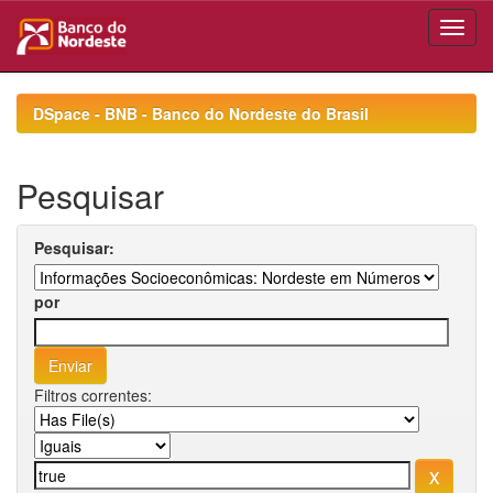
Skip
navigation
DSpace - BNB - Banco do Nordeste do Brasil
Pesquisar
Pesquisar:
por
Filtros correntes: