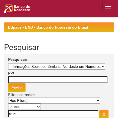
Skip
navigation
DSpace - BNB - Banco do Nordeste do Brasil
Pesquisar
Pesquisar:
por
Filtros correntes: