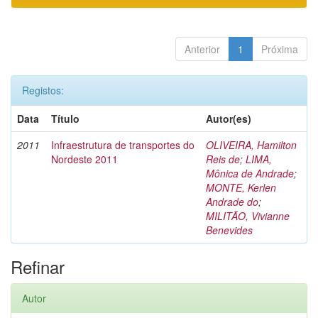
Anterior
1
Próxima
Registos:
Data
Título
Autor(es)
2011
Infraestrutura de transportes do
OLIVEIRA, Hamilton
Nordeste 2011
Reis de
;
LIMA,
Mônica de Andrade
;
MONTE, Kerlen
Andrade do
;
MILITÃO, Vivianne
Benevides
Refinar
Autor