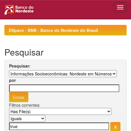
Skip
navigation
DSpace - BNB - Banco do Nordeste do Brasil
Pesquisar
Pesquisar:
por
Filtros correntes: