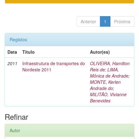
Anterior
1
Próxima
Registos:
Data
Título
Autor(es)
2011
Infraestrutura de transportes do
OLIVEIRA, Hamilton
Nordeste 2011
Reis de
;
LIMA,
Mônica de Andrade
;
MONTE, Kerlen
Andrade do
;
MILITÃO, Vivianne
Benevides
Refinar
Autor