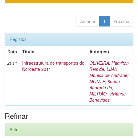
Anterior
1
Próxima
Registos:
Data
Título
Autor(es)
2011
Infraestrutura de transportes do
OLIVEIRA, Hamilton
Nordeste 2011
Reis de
;
LIMA,
Mônica de Andrade
;
MONTE, Kerlen
Andrade do
;
MILITÃO, Vivianne
Benevides
Refinar
Autor