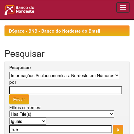
Skip
navigation
DSpace - BNB - Banco do Nordeste do Brasil
Pesquisar
Pesquisar:
por
Filtros correntes: