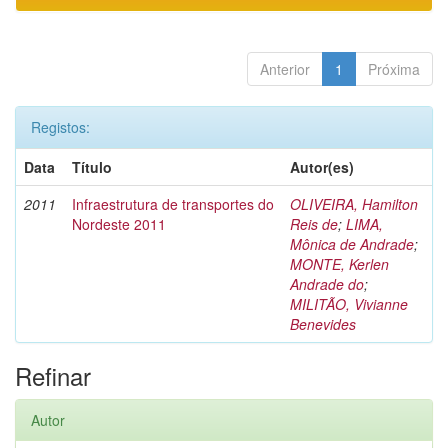
Anterior
1
Próxima
Registos:
Data
Título
Autor(es)
2011
Infraestrutura de transportes do
OLIVEIRA, Hamilton
Nordeste 2011
Reis de
;
LIMA,
Mônica de Andrade
;
MONTE, Kerlen
Andrade do
;
MILITÃO, Vivianne
Benevides
Refinar
Autor