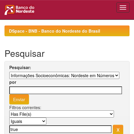
Skip
navigation
DSpace - BNB - Banco do Nordeste do Brasil
Pesquisar
Pesquisar:
por
Filtros correntes: