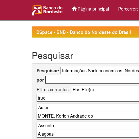
Página principal
Percorrer
Skip
navigation
DSpace - BNB - Banco do Nordeste do Brasil
Pesquisar
Pesquisar:
por
Filtros correntes: