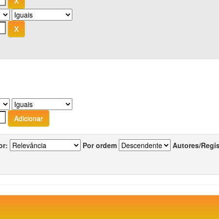
or:
Por ordem
Autores/Regi