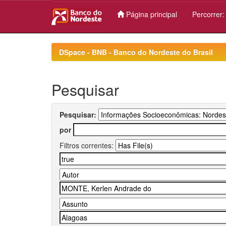
Página principal
Percorrer
Skip
navigation
DSpace - BNB - Banco do Nordeste do Brasil
Pesquisar
Pesquisar:
por
Filtros correntes: