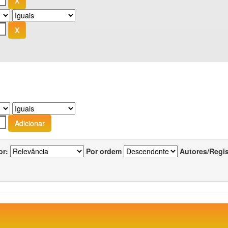
or:
Por ordem
Autores/Regi