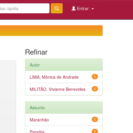
Entrar:
Refinar
Autor
LIMA, Mônica de Andrade
1
MILITÃO, Vivianne Benevides
1
Assunto
Maranhão
1
Paraíba
1