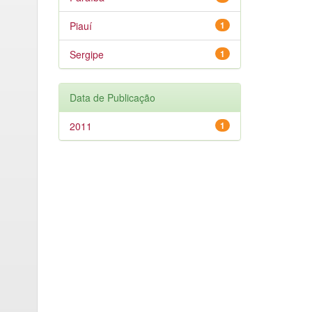
Piauí
1
Sergipe
1
Data de Publicação
2011
1