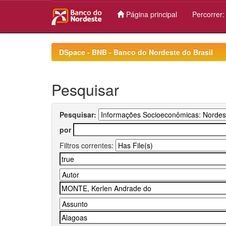
Página principal
Percorrer
Skip
navigation
DSpace - BNB - Banco do Nordeste do Brasil
Pesquisar
Pesquisar:
por
Filtros correntes: