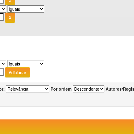
or:
Por ordem
Autores/Regi