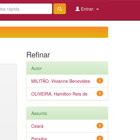
Entrar:
Refinar
Autor
MILITÃO, Vivianne Benevides
1
OLIVEIRA, Hamilton Reis de
1
Assunto
Ceará
1
Paraíba
1