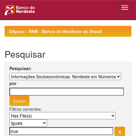
Skip
navigation
DSpace - BNB - Banco do Nordeste do Brasil
Pesquisar
Pesquisar:
por
Filtros correntes: