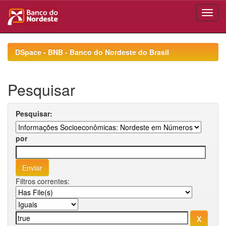
Skip
navigation
DSpace - BNB - Banco do Nordeste do Brasil
Pesquisar
Pesquisar:
por
Filtros correntes: