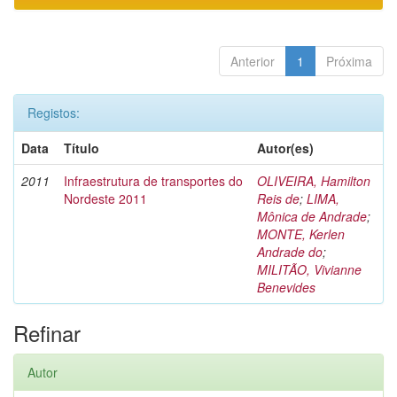
Anterior
1
Próxima
Registos:
Data
Título
Autor(es)
2011
Infraestrutura de transportes do
OLIVEIRA, Hamilton
Nordeste 2011
Reis de
;
LIMA,
Mônica de Andrade
;
MONTE, Kerlen
Andrade do
;
MILITÃO, Vivianne
Benevides
Refinar
Autor