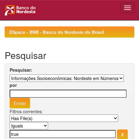
Skip
navigation
DSpace - BNB - Banco do Nordeste do Brasil
Pesquisar
Pesquisar:
por
Filtros correntes: