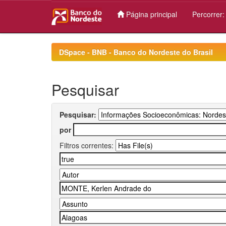
Página principal
Percorrer
Skip
navigation
DSpace - BNB - Banco do Nordeste do Brasil
Pesquisar
Pesquisar:
por
Filtros correntes: