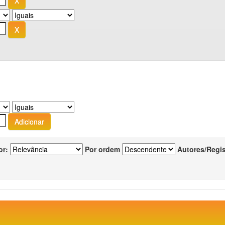
or:
Por ordem
Autores/Regi