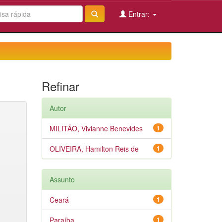
Entrar:
Refinar
Autor
MILITÃO, Vivianne Benevides
1
OLIVEIRA, Hamilton Reis de
1
Assunto
Ceará
1
Paraíba
1