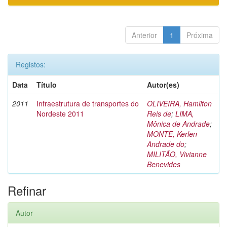
Anterior
1
Próxima
Registos:
Data
Título
Autor(es)
2011
Infraestrutura de transportes do
OLIVEIRA, Hamilton
Nordeste 2011
Reis de
;
LIMA,
Mônica de Andrade
;
MONTE, Kerlen
Andrade do
;
MILITÃO, Vivianne
Benevides
Refinar
Autor