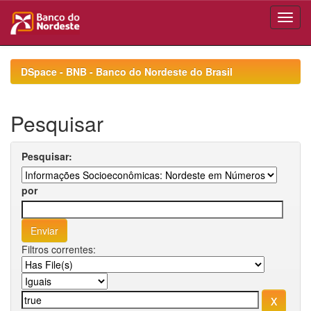
Skip
navigation
DSpace - BNB - Banco do Nordeste do Brasil
Pesquisar
Pesquisar:
por
Filtros correntes: