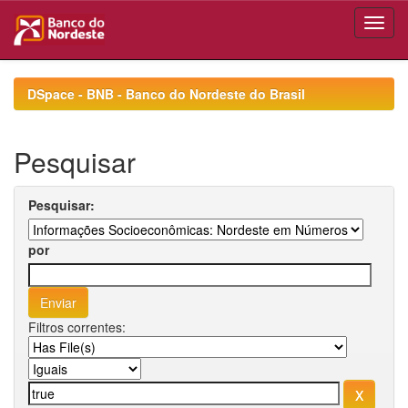
Skip
navigation
DSpace - BNB - Banco do Nordeste do Brasil
Pesquisar
Pesquisar:
por
Filtros correntes: