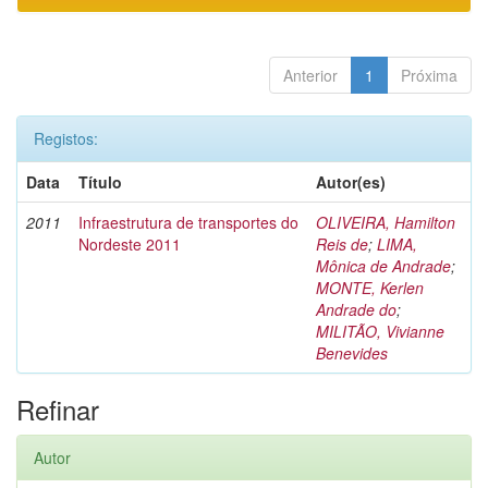
Anterior
1
Próxima
Registos:
Data
Título
Autor(es)
2011
Infraestrutura de transportes do
OLIVEIRA, Hamilton
Nordeste 2011
Reis de
;
LIMA,
Mônica de Andrade
;
MONTE, Kerlen
Andrade do
;
MILITÃO, Vivianne
Benevides
Refinar
Autor