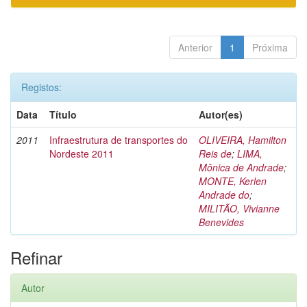
Anterior
1
Próxima
Registos:
Data
Título
Autor(es)
2011
Infraestrutura de transportes do
OLIVEIRA, Hamilton
Nordeste 2011
Reis de
;
LIMA,
Mônica de Andrade
;
MONTE, Kerlen
Andrade do
;
MILITÃO, Vivianne
Benevides
Refinar
Autor