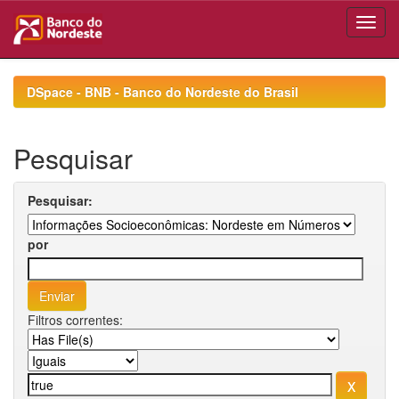
Skip
navigation
DSpace - BNB - Banco do Nordeste do Brasil
Pesquisar
Pesquisar:
por
Filtros correntes: