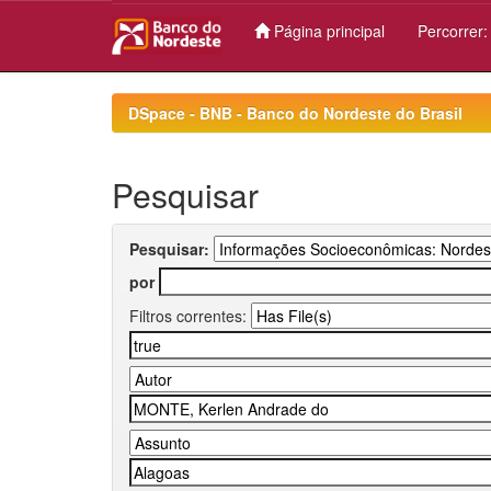
Página principal
Percorrer
Skip
navigation
DSpace - BNB - Banco do Nordeste do Brasil
Pesquisar
Pesquisar:
por
Filtros correntes: