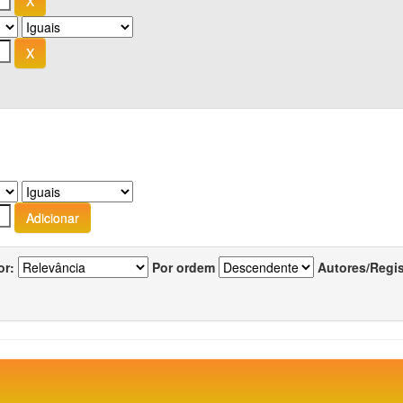
or:
Por ordem
Autores/Regi