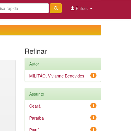
Entrar:
Refinar
Autor
MILITÃO, Vivianne Benevides
1
Assunto
Ceará
1
Paraíba
1
Piauí
1