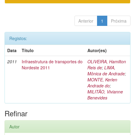
Anterior
1
Próxima
Registos:
Data
Título
Autor(es)
2011
Infraestrutura de transportes do
OLIVEIRA, Hamilton
Nordeste 2011
Reis de
;
LIMA,
Mônica de Andrade
;
MONTE, Kerlen
Andrade do
;
MILITÃO, Vivianne
Benevides
Refinar
Autor