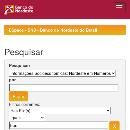
Skip
navigation
DSpace - BNB - Banco do Nordeste do Brasil
Pesquisar
Pesquisar:
por
Filtros correntes: