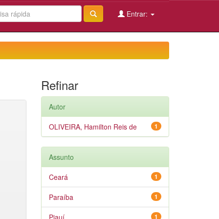
Entrar:
Refinar
Autor
OLIVEIRA, Hamilton Reis de
1
Assunto
Ceará
1
Paraíba
1
Piauí
1