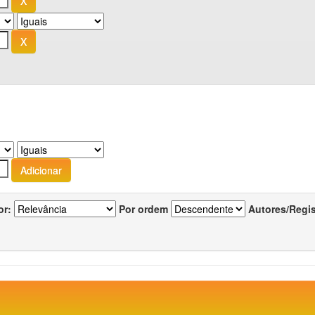
or:
Por ordem
Autores/Regi