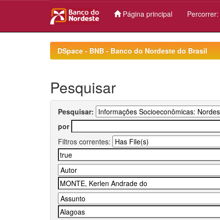
Página principal
Percorrer
Skip
navigation
DSpace - BNB - Banco do Nordeste do Brasil
Pesquisar
Pesquisar:
por
Filtros correntes: