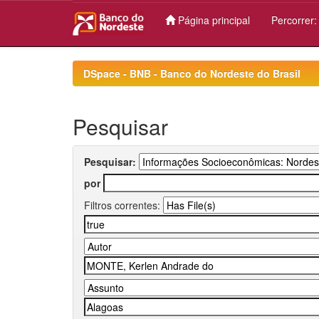
Página principal
Percorrer
Skip
navigation
DSpace - BNB - Banco do Nordeste do Brasil
Pesquisar
Pesquisar:
por
Filtros correntes: