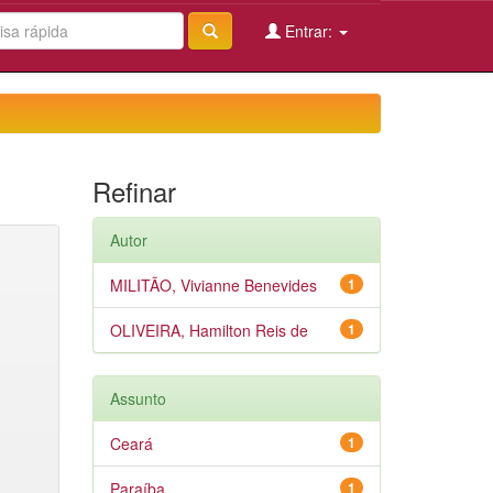
Entrar:
Refinar
Autor
MILITÃO, Vivianne Benevides
1
OLIVEIRA, Hamilton Reis de
1
Assunto
Ceará
1
Paraíba
1