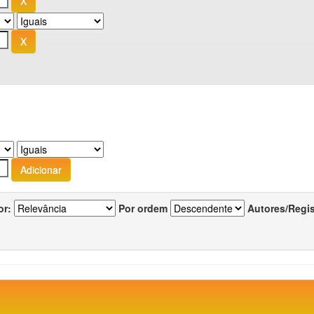
or:
Por ordem
Autores/Regi