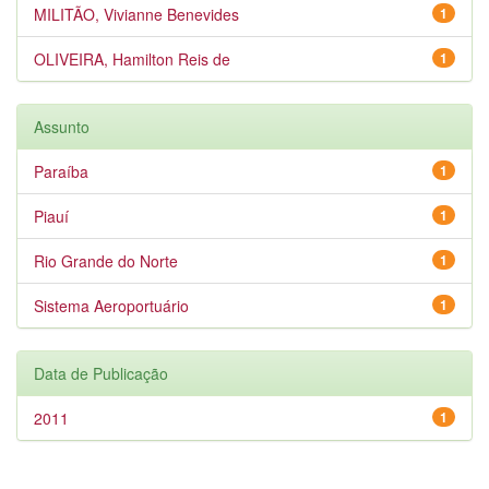
MILITÃO, Vivianne Benevides
1
OLIVEIRA, Hamilton Reis de
1
Assunto
Paraíba
1
Piauí
1
Rio Grande do Norte
1
Sistema Aeroportuário
1
Data de Publicação
2011
1