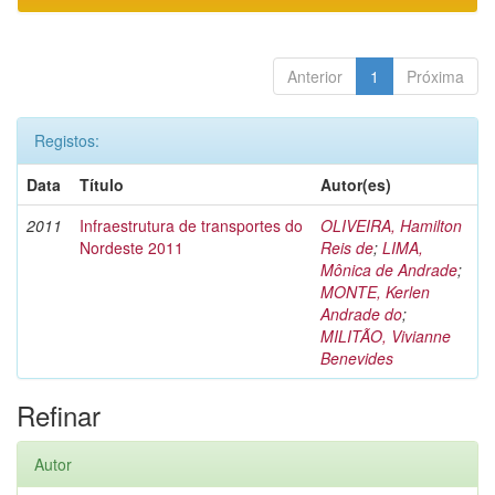
Anterior
1
Próxima
Registos:
Data
Título
Autor(es)
2011
Infraestrutura de transportes do
OLIVEIRA, Hamilton
Nordeste 2011
Reis de
;
LIMA,
Mônica de Andrade
;
MONTE, Kerlen
Andrade do
;
MILITÃO, Vivianne
Benevides
Refinar
Autor