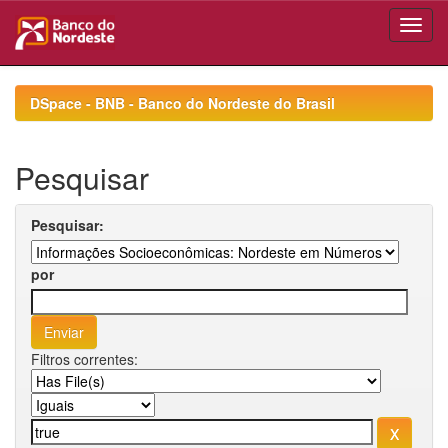
Skip
navigation
DSpace - BNB - Banco do Nordeste do Brasil
Pesquisar
Pesquisar:
por
Filtros correntes: