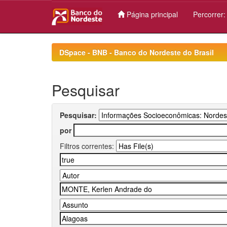
Página principal
Percorrer
Skip
navigation
DSpace - BNB - Banco do Nordeste do Brasil
Pesquisar
Pesquisar:
por
Filtros correntes: