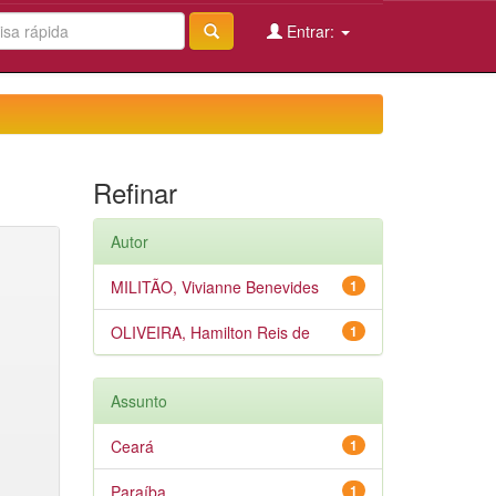
Entrar:
Refinar
Autor
MILITÃO, Vivianne Benevides
1
OLIVEIRA, Hamilton Reis de
1
Assunto
Ceará
1
Paraíba
1