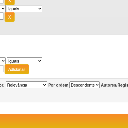
or:
Por ordem
Autores/Regi