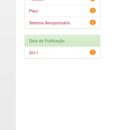
Piauí
1
Sistema Aeroportuário
1
Data de Publicação
2011
1