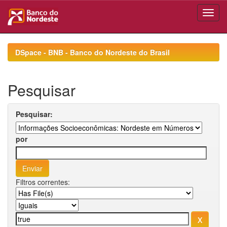
Skip
navigation
DSpace - BNB - Banco do Nordeste do Brasil
Pesquisar
Pesquisar:
por
Filtros correntes: