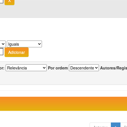
or:
Por ordem
Autores/Regi