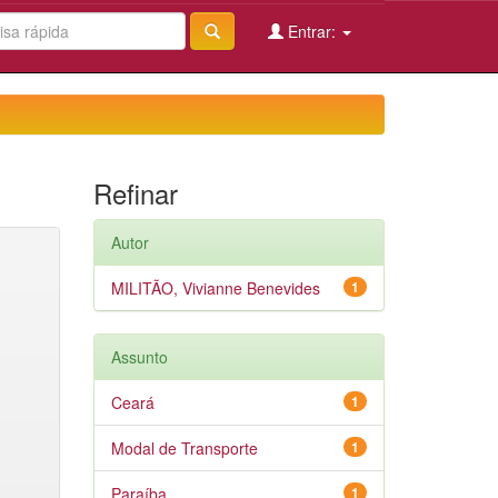
Entrar:
Refinar
Autor
MILITÃO, Vivianne Benevides
1
Assunto
Ceará
1
Modal de Transporte
1
Paraíba
1