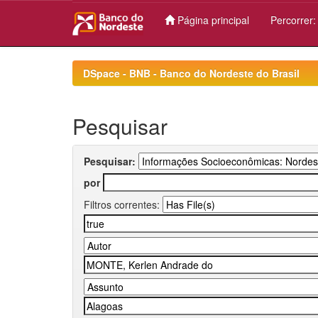
Página principal
Percorrer
Skip
navigation
DSpace - BNB - Banco do Nordeste do Brasil
Pesquisar
Pesquisar:
por
Filtros correntes: